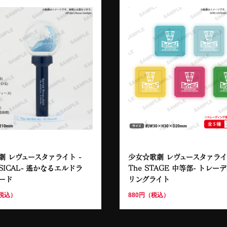
劇 レヴュースタァライト -
少女☆歌劇 レヴュースタァライト
USICAL- 遙かなるエルドラ
The STAGE 中等部- トレー
ード
リングライト
（税込）
880円（税込）