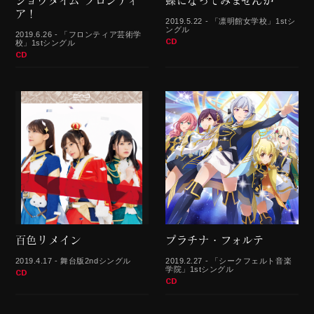
ショウタイム フロンティ
蝶になってみませんか
ア！
2019.5.22 - 「凛明館女学校」1stシ
ングル
2019.6.26 - 「フロンティア芸術学
CD
校」1stシングル
CD
百色リメイン
プラチナ・フォルテ
2019.4.17 - 舞台版2ndシングル
2019.2.27 - 「シークフェルト音楽
学院」1stシングル
CD
CD