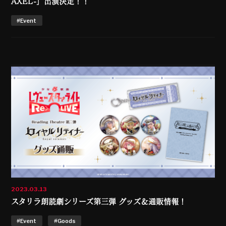
AXEL-」出演決定！！
#Event
2023.03.13
スタリラ朗読劇シリーズ第三弾 グッズ＆通販情報！
#Event
#Goods