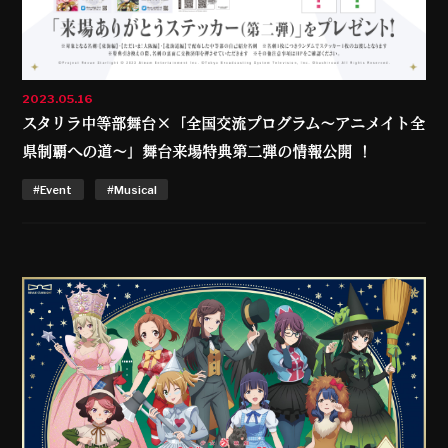
2023.05.16
スタリラ中等部舞台×「全国交流プログラム～アニメイト全
県制覇への道～」舞台来場特典第二弾の情報公開 ！
#Event
#Musical