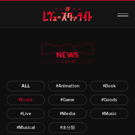
NEWS
ニュース
ALL
#Animation
#Book
#Event
#Game
#Goods
#Live
#Media
#Music
#Musical
#未分類