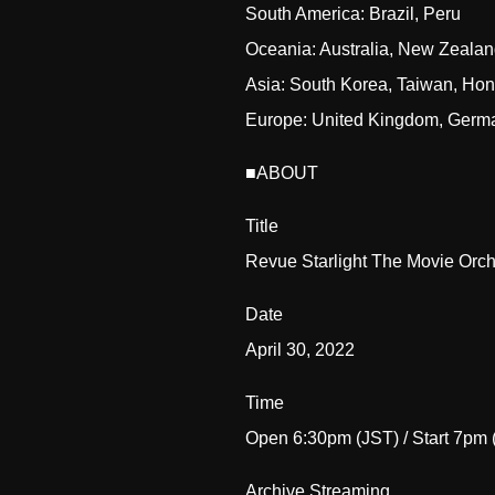
South America: Brazil, Peru
Oceania: Australia, New Zeala
Asia: South Korea, Taiwan, Ho
Europe: United Kingdom, German
■ABOUT
Title
Revue Starlight The Movie Orch
Date
April 30, 2022
Time
Open 6:30pm (JST) / Start 7pm 
Archive Streaming