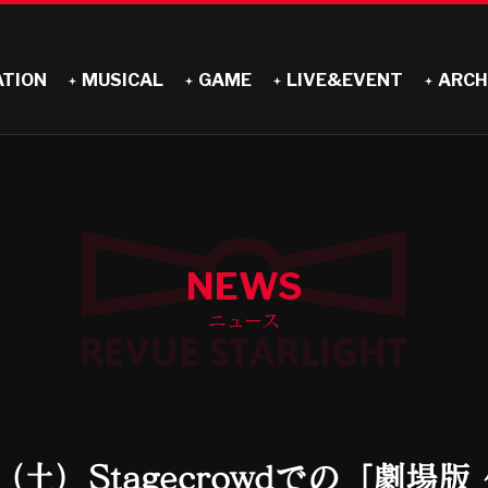
ATION
MUSICAL
GAME
LIVE&EVENT
ARCH
NEWS
ニュース
（土）Stagecrowdでの「劇場