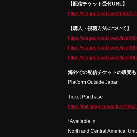
【配信チケット受付URL】
https://stagecrowd.live/2648377
【購入・視聴方法について】
https://stagecrowd.live/s/liv
https://stagecrowd.live/s/liv
https://stagecrowd.live/s/live
海外での配信チケットの販売も
Platform Outside Japan
Ticket Purchase
https://intl.stagecrowd.live/786
*Available in:
North and Central America: Uni