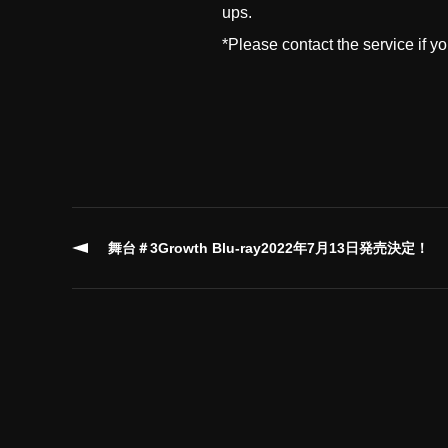
ups.
*Please contact the service if y
舞台＃3Growth Blu-ray2022年7月13日発売決定！