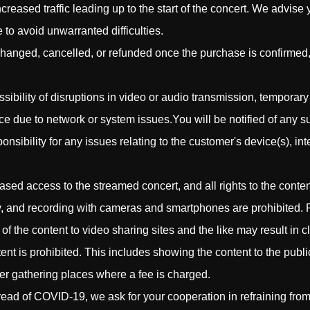
eased traffic leading up to the start of the concert. We advise 
 to avoid unwarranted difficulties.
hanged, cancelled, or refunded once the purchase is confirmed, 
ossibility of disruptions in video or audio transmission, temporar
ce due to network or system issues.You will be notified of any 
sibility for any issues relating to the customer's device(s), in
sed access to the streamed concert, and all rights to the conten
hy, and recording with cameras and smartphones are prohibited.
f the content to video sharing sites and the like may result in cla
nt is prohibited. This includes showing the content to the public
ther gathering places where a fee is charged.
spread of COVID-19, we ask for your cooperation in refraining fro