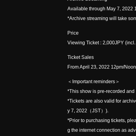
Available through May 7, 2022
*Archive streaming will take some
Price
Viewing Ticket : 2,000JPY (incl.
Ticket Sales
From April 23, 2022 12pm/Noon
＜Important reminders＞
*This show is pre-recorded and 
*Tickets are also valid for arch
y 7, 2022（JST）).
*Prior to purchasing tickets, p
g the internet connection as adv