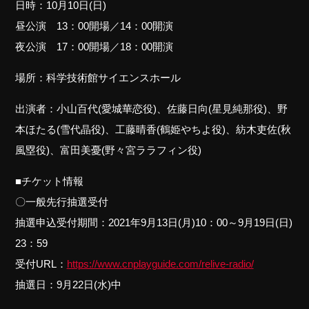
日時：10月10日(日)
昼公演 13：00開場／14：00開演
夜公演 17：00開場／18：00開演
場所：科学技術館サイエンスホール
出演者：小山百代(愛城華恋役)、佐藤日向(星見純那役)、野
本ほたる(雪代晶役)、工藤晴香(鶴姫やちよ役)、紡木吏佐(秋
風塁役)、富田美憂(野々宮ララフィン役)
■チケット情報
〇一般先行抽選受付
抽選申込受付期間：2021年9月13日(月)10：00～9月19日(日)
23：59
受付URL：
https://www.cnplayguide.com/relive-radio/
抽選日：9月22日(水)中