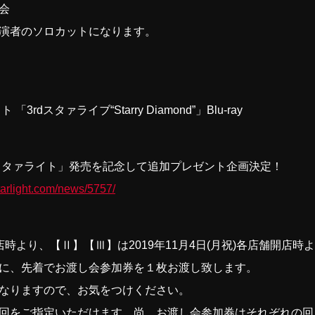
会
演者のソロカットになります。
dスタァライブ“Starry Diamond”」Blu-ray
スタァライト」発売を記念して追加プレゼント企画決定！
starlight.com/news/5757/
)開店時より、【Ⅱ】【Ⅲ】は2019年11月4日(月祝)各店舗開
に、先着でお渡し会参加券を１枚お渡し致します。
なりますので、お気をつけください。
回をご指定いただけます。尚、お渡し会参加券はそれぞれの回