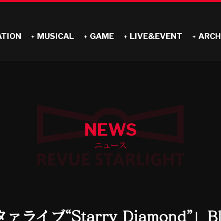
ATION
MUSICAL
GAME
LIVE&EVENT
ARCH
NEWS
ニュース
タァライブ“Starry Diamond”」