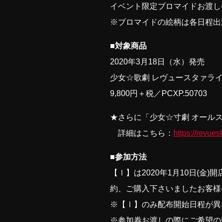
イベント限定ブロマイドお渡し
※ブロマイドの絵柄は各日程出
■対象商品
2020年3月18日（水）発売
少女☆歌劇 レヴュースタァライト 「3r
9,800円＋税／PCXP.50703
★さらに「少女☆寸劇 オール
詳細はこちら：
https://revue
■参加方法
【Ⅰ】は2020年1月10日(金
約、ご購入下さいましたお客様
※【Ⅰ】のみ配布開始日程が異
※参加券お渡しの際にご希望の