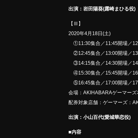
出演：岩田陽葵(露崎まひる役)
【Ⅲ】
2020年4月18日(土)
①11:30集合／11:45開場／12
②12:45集合／13:00開場／13
③14:15集合／14:30開場／14
④15:30集合／15:45開場／16
⑤16:45集合／17:00開場／17
会場：AKIHABARAゲーマー
配券対象店舗：ゲーマーズ：AK
出演：小山百代(愛城華恋役)
■内容