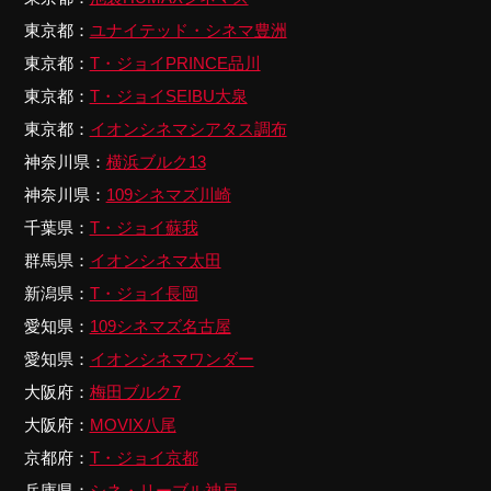
東京都：
ユナイテッド・シネマ豊洲
東京都：
T・ジョイPRINCE品川
東京都：
T・ジョイSEIBU大泉
東京都：
イオンシネマシアタス調布
神奈川県：
横浜ブルク13
神奈川県：
109シネマズ川崎
千葉県：
T・ジョイ蘇我
群馬県：
イオンシネマ太田
新潟県：
T・ジョイ長岡
愛知県：
109シネマズ名古屋
愛知県：
イオンシネマワンダー
大阪府：
梅田ブルク7
大阪府：
MOVIX八尾
京都府：
T・ジョイ京都
兵庫県：
シネ・リーブル神戸