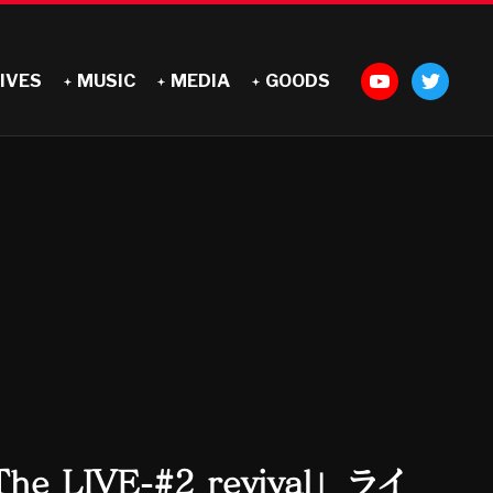
IVES
MUSIC
MEDIA
GOODS
IVE-#2 revival」ライ