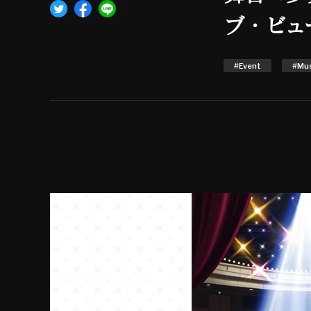
ブ・ビュ
#Event
#Mus