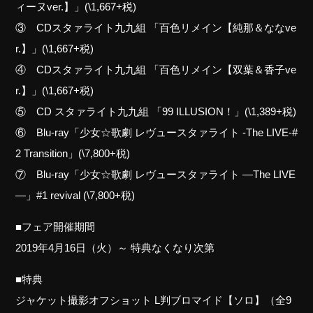
ィーヌver.】」(\1,667+税)
③ CDスタァライト九九組 「百色リメイン【純那＆ななve
r.】」(\1,667+税)
④ CDスタァライト九九組 「百色リメイン【双葉＆香子ve
r.】」(\1,667+税)
⑤ CD スタァライト九九組 「99 ILLUSION！」(\1,389+税)
⑥ Blu-ray「少女☆歌劇 レヴュースタァライト -The LIVE-#
2 Transition」(\7,800+税)
⑦ Blu-ray「少女☆歌劇 レヴュースタァライト ―The LIVE
―」#1 revival (\7,800+税)
■フェア開催期間
2019年4月16日（火）～ 特典なくなり次第
■特典
ジャケット撮影オフショット L判ブロマイド【ソロ】（全9