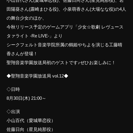
小山百代さん(愛城華恋役)、佐藤日向さん(星見純那役)、岩
田陽葵さん(露崎まひる役)、小泉萌香さん(大場なな役)の4人
の舞台少女のほか、
今秋リリース予定のゲームアプリ「少女☆歌劇 レヴュース
タァライト -Re LIVE-」より
シークフェルト音楽学院所属の鶴姫やちよを演じる工藤晴
香さんが登場！
聖翔音楽学園放送局初のゲストです♪ぜひお楽しみに！
◆聖翔音楽学園放送局 vol.12◆
◇日時
8月30日(木) 21:00～
◇出演
小山百代（愛城華恋役）
佐藤日向（星見純那役）