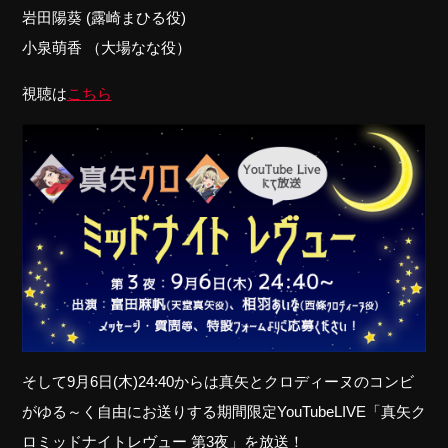
岩田陽葵 (露崎まひる役)
小泉萌香 （大場なな役）
視聴は
こちら
そして9月6日(木)24:40からは真矢とクロディーヌのコンビ
がゆる～く自由にお送りする期間限定YouTubeLIVE「真矢ク
ロミッドナイトレヴュー 第3夜」を放送！