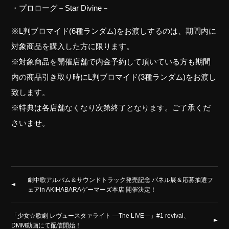
・プロローグ－Star Divine－
※L判ブロマイド(6種ランダム)をお渡しするのは、期間内に
対象商品を購入した方に限ります。
※対象商品を開催店舗で内金予約して頂いている方も期間
内の商品引き取り時にL判ブロマイド(3種ランダム)をお渡し
致します。
※特典は各店舗なくなり次第終了となります。ご了承くだ
さいませ。
劇中歌アルバム＆サウンドトラック発売記念 パネル展＆応募抽選フ
ェアin AKIHABARAゲーマーズ本店 開催決定！
「少女☆歌劇 レヴュースタァライト ―The LIVE―」#1 revival、
DMM動画にて配信開始！