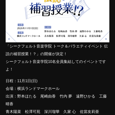
「シークフェルト音楽学院 トーク＆バラエティイベント 伝
説の補習授業！？」の開催が決定！
シークフェルト音楽学院10名全員集結してのイベントです
よ！
日程：11月1日(日)
会場：横浜ランドマークホール
出演：野本ほたる 尾崎由香 竹内 夢 遠野ひかる 工藤
晴香
青木陽菜 松澤可苑 深川瑠華 久家 心 佐當友莉亜