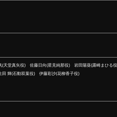
帆(天堂真矢役) 佐藤日向(星見純那役) 岩田陽葵(露崎まひる役
田 輝(石動双葉役) 伊藤彩沙(花柳香子役)